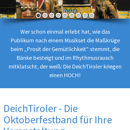
Wer schon einmal erlebt hat, wie das
Publikum nach einem Musikset die Maßkrüge
beim „Prosit der Gemütlichkeit“ stemmt, die
Bänke besteigt und im Rhythmusrausch
mitklatscht, der weiß: Die DeichTiroler kriegen
einen HOCH!
DeichTiroler - Die
Oktoberfestband für Ihre