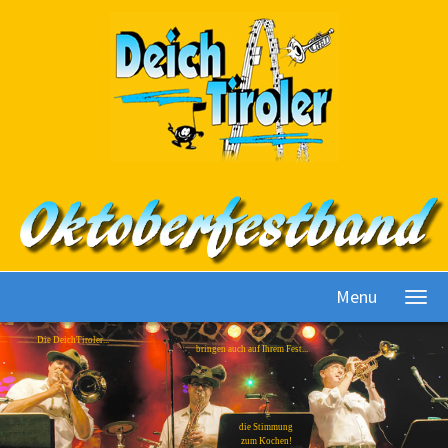
Menu
Die DeichTiroler...
bringen auch auf Ihrem Fest...
die Stimmung
zum Kochen!