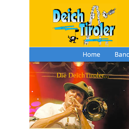
Home
Ban
Die DeichTiroler...