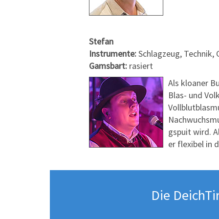
Stefan
Instrumente:
Schlagzeug, Technik,
Gamsbart:
rasiert
Als kloaner B
Blas- und Vol
Vollblutblasm
Nachwuchsmusi
gspuit wird. A
er flexibel in
Die DeichTi