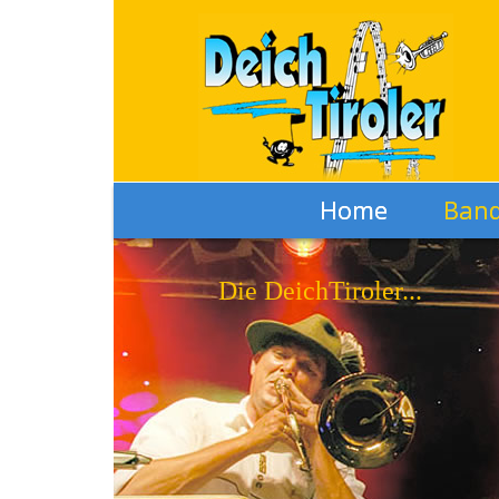
Home
Ban
Die DeichTiroler...