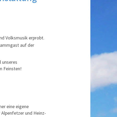
und Volksmusik erprobt.
 Stammgast auf der
l unseres
m Feinsten!
er eine eigene
r Alpenfetzer und Heinz-