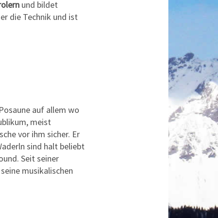
rolern
und bildet
r die Technik und ist
r Posaune auf allem wo
ublikum, meist
che vor ihm sicher. Er
aderln sind halt beliebt
und. Seit seiner
r seine musikalischen