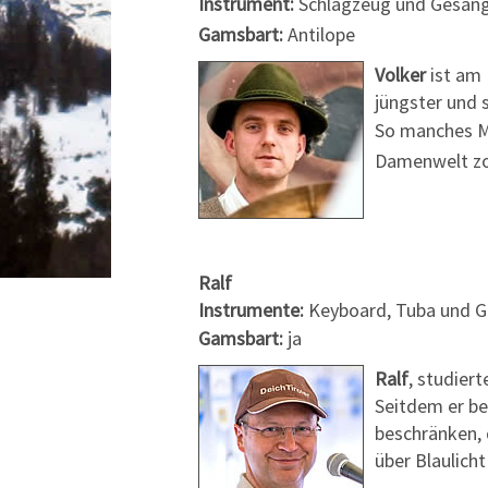
Instrument:
Schlagzeug und Gesan
Gamsbart:
Antilope
Volker
ist am 
jüngster und s
So manches Ma
Damenwelt zog
Ralf
Instrumente:
Keyboard, Tuba und 
Gamsbart:
ja
Ralf
, studier
S
eitdem er be
beschränken,
über Blaulich