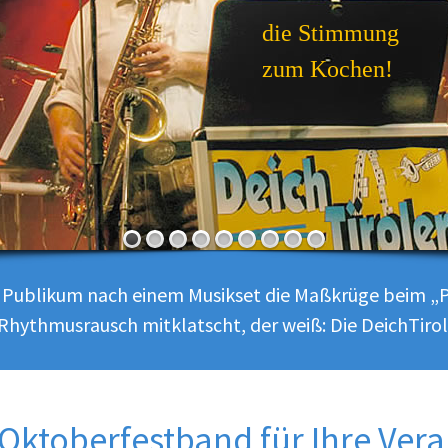
die Stimmung
zum Kochen!
s Publikum nach einem Musikset die Maßkrüge beim „P
Rhythmusrausch mitklatscht, der weiß: Die DeichTiro
e Oktoberfestband für Ihre Ver