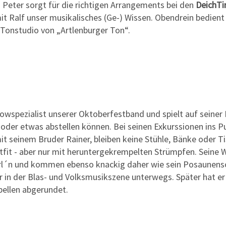
 Peter sorgt für die richtigen Arrangements bei den
DeichTi
 Ralf unser musikalisches (Ge-) Wissen. Obendrein bedient e
Tonstudio von „Artlenburger Ton“.
howspezialist unserer Oktoberfestband und spielt auf seine
 oder etwas abstellen können. Bei seinen Exkurssionen ins P
 seinem Bruder Rainer, bleiben keine Stühle, Bänke oder Tis
utfit - aber nur mit heruntergekrempelten Strümpfen. Seine W
l´n und kommen ebenso knackig daher wie sein Posaunenso
 er in der Blas- und Volksmusikszene unterwegs. Später hat e
ellen abgerundet.