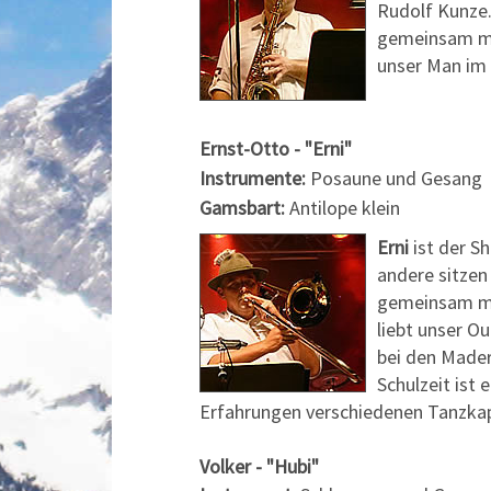
Rudolf Kunze.
gemeinsam mit
unser Man im 
Ernst-Otto - "Erni"
Instrumente:
Posaune und Gesang
Gamsbart:
Antilope klein
Erni
ist der S
andere sitzen
gemeinsam mit
liebt unser O
bei den Mader
Schulzeit ist
Erfahrungen verschiedenen Tanzkap
Volker - "Hubi"