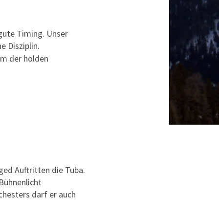
gute Timing. Unser
e Disziplin.
am der holden
ged Auftritten die Tuba.
Bühnenlicht
chesters darf er auch