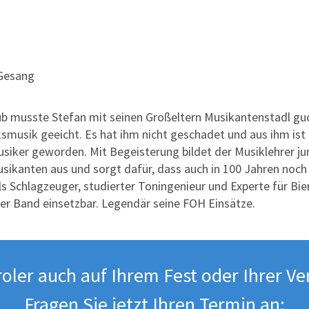
 Gesang
ub musste Stefan mit seinen Großeltern Musikantenstadl gu
ksmusik geeicht. Es hat ihm nicht geschadet und aus ihm ist
usiker geworden. Mit Begeisterung bildet der Musiklehrer j
kanten aus und sorgt dafür, dass auch in 100 Jahren noch 
ls Schlagzeuger, studierter Toningenieur und Experte für Bie
 der Band einsetzbar. Legendär seine FOH Einsätze.
roler auch auf Ihrem Fest oder Ihrer Ve
Fragen Sie jetzt Ihren Termin an: