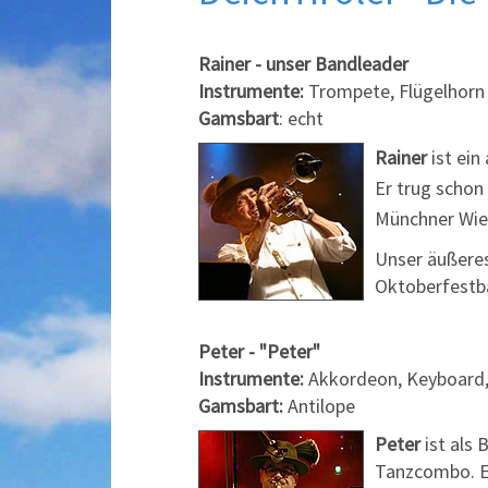
Rainer - unser Bandleader
Instrumente:
Trompete, Flügelhorn
Gamsbart
: echt
Rainer
ist ein
Er trug schon
Münchner Wie
Unser äußeres
Oktoberfestb
Peter - "Peter"
Instrumente:
Akkordeon, Keyboard,
Gamsbart:
Antilope
Peter
ist als
Tanzcombo. Er