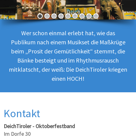
Wer schon einmal erlebt hat, wie das
Publikum nach einem Musikset die Maßkrüge
beim „Prosit der Gemütlichkeit“ stemmt, die
Bänke besteigt und im Rhythmusrausch
mitklatscht, der weiß: Die DeichTiroler kriegen
einen HOCH!
Kontakt
DeichTiroler - Oktoberfestband
Im Dorfe 30