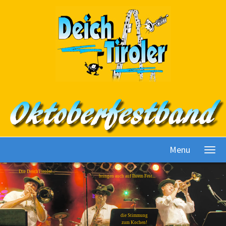
Menu
Die DeichTiroler...
bringen auch auf Ihrem Fest...
die Stimmung
zum Kochen!