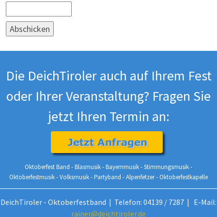
Die DeichTiroler auch auf Ihrem Fest
oder Ihrer Veranstaltung? Fragen Sie
jetzt Ihren Termin an:
Oktoberfest Band - Blasmusik - Bayernmusik - Stimmungsmusik -
Oktoberfestmusik - Volksmusik - Partyband - Alpenfetzer - Oktoberfestkapelle
DeichTiroler - Oktoberfestband | Telefon: 04139 / 7287 | E-Mail:
rainer@deichtiroler.de